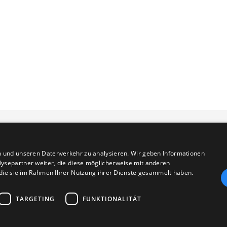
n und unseren Datenverkehr zu analysieren. Wir geben Informationen
ysepartner weiter, die diese möglicherweise mit anderen
Login für Abteilungen
r die sie im Rahmen Ihrer Nutzung ihrer Dienste gesammelt haben.
TARGETING
FUNKTIONALITÄT
© 2026 TuS Metzingen e.V. - Gesamtverein