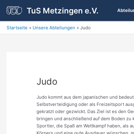
Zum
TuS Metzingen e.V.
Inhalt
Abteilu
springen
Startseite
Unsere Abteilungen
Judo
Judo
Judo kommt aus dem japanischen und bedeutet
Selbstverteidigung oder als Freizeitsport au
gekratzt oder gezwickt. Das Ziel ist es den G
bringen und anschließend auf dem Boden zu ko
Sportler, die Spaß am Wettkampf haben, als a
Körpers und eine gute Ausdauer wünschen, gu