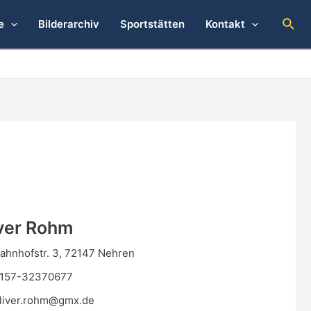
Suc
e
Bilderarchiv
Sportstätten
Kontakt
ver Rohm
ahnhofstr. 3, 72147 Nehren
157-32370677
liver.rohm@gmx.de