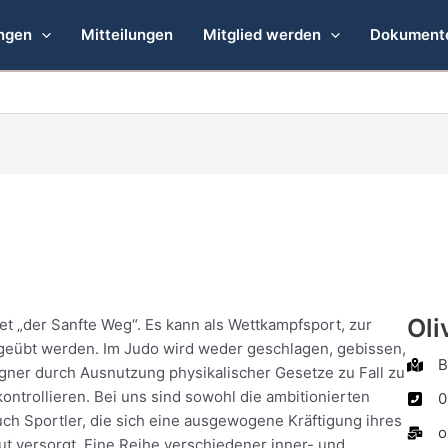
ngen
Mitteilungen
Mitglied werden
Dokument
Oli
 „der Sanfte Weg“. Es kann als Wettkampfsport, zur
sgeübt werden. Im Judo wird weder geschlagen, gebissen,
B
egner durch Ausnutzung physikalischer Gesetze zu Fall zu
ntrollieren. Bei uns sind sowohl die ambitionierten
0
uch Sportler, die sich eine ausgewogene Kräftigung ihres
o
t versorgt. Eine Reihe verschiedener inner- und