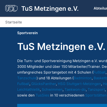
Zum
TuS Metzingen e.V.
Inhalt
Abteilu
springen
Startseite
Sportverein
TuS Metzingen e.V.
Die Turn- und Sportvereinigung Metzingen e.V. wurd
3000 Mitglieder und über 150 Mitarbeiter/Trainer. Der
umfangreiches Sportangebot mit 4 Schulen (
Fußball
Tanzschule
) und 18 Abteilungen (
Badminton
,
Basketb
Fußball
,
GlücksPanther
,
HSG Stuttgart-Metzingen
,
Ha
Leichtathletik
,
Schwimmen
,
Taekwon
-do
,
Tanzsport
,
sowie den
TusSies
in 10 verschiedenen
Sportstätten