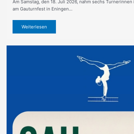
Am Samstag, den 18. Juli 2026, nahm sechs Turnerinnen i
am Gauturnfest in Eningen…
Weiterlesen