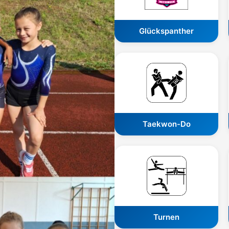
Glückspanther
Taekwon-Do
Turnen