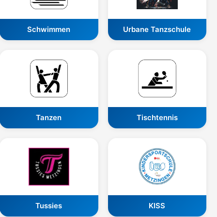
Schwimmen
Urbane Tanzschule
Tanzen
Tischtennis
Tussies
KISS