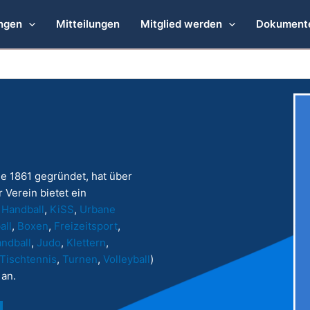
ngen
Mitteilungen
Mitglied werden
Dokument
e 1861 gegründet, hat über
 Verein bietet ein
,
Handball
,
KiSS
,
Urbane
all
,
Boxen
,
Freizeitsport
,
ndball
,
Judo
,
Klettern
,
Tischtennis
,
Turnen
,
Volleyball
)
an.