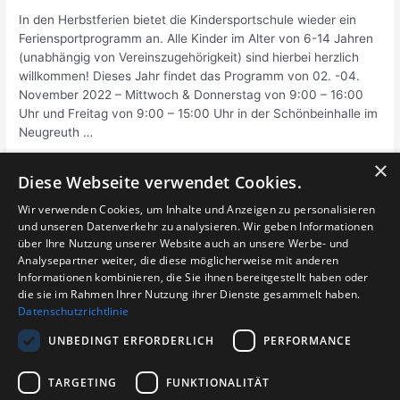
In den Herbstferien bietet die Kindersportschule wieder ein
Feriensportprogramm an. Alle Kinder im Alter von 6-14 Jahren
(unabhängig von Vereinszugehörigkeit) sind hierbei herzlich
willkommen! Dieses Jahr findet das Programm von 02. -04.
November 2022 – Mittwoch & Donnerstag von 9:00 – 16:00
Uhr und Freitag von 9:00 – 15:00 Uhr in der Schönbeinhalle im
Neugreuth …
×
KiSS-
Weiterlesen »
Diese Webseite verwendet Cookies.
Herbstsportprogramm
2022
Wir verwenden Cookies, um Inhalte und Anzeigen zu personalisieren
und unseren Datenverkehr zu analysieren. Wir geben Informationen
Seitennummerierung
1
2
…
4
Nächste Seite
→
über Ihre Nutzung unserer Website auch an unsere Werbe- und
der
Analysepartner weiter, die diese möglicherweise mit anderen
Beiträge
Informationen kombinieren, die Sie ihnen bereitgestellt haben oder
die sie im Rahmen Ihrer Nutzung ihrer Dienste gesammelt haben.
Datenschutzrichtlinie
Login für Abteilungen
UNBEDINGT ERFORDERLICH
PERFORMANCE
TARGETING
FUNKTIONALITÄT