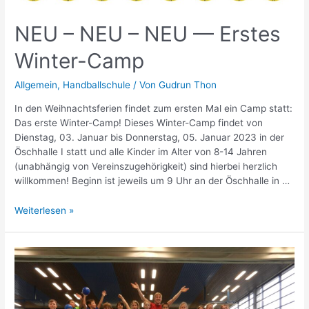
NEU – NEU – NEU — Erstes
Winter-Camp
Allgemein
,
Handballschule
/ Von
Gudrun Thon
In den Weihnachtsferien findet zum ersten Mal ein Camp statt:
Das erste Winter-Camp! Dieses Winter-Camp findet von
Dienstag, 03. Januar bis Donnerstag, 05. Januar 2023 in der
Öschhalle I statt und alle Kinder im Alter von 8-14 Jahren
(unabhängig von Vereinszugehörigkeit) sind hierbei herzlich
willkommen! Beginn ist jeweils um 9 Uhr an der Öschhalle in …
NEU
Weiterlesen »
–
NEU
–
NEU
—
Erstes