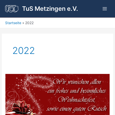
Zum
TuS Metzingen e.V.
Inhalt
Main
springen
Men
Startseite
2022
2022