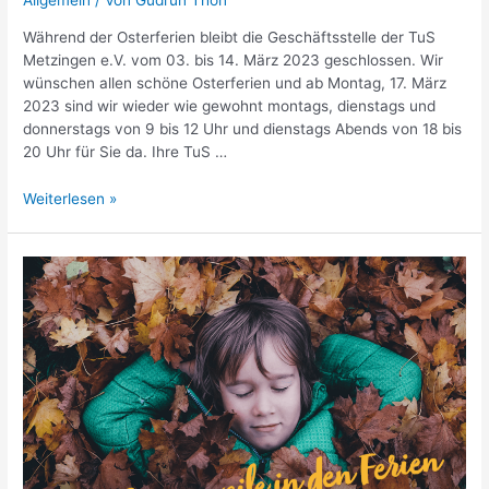
Allgemein
/ Von
Gudrun Thon
Während der Osterferien bleibt die Geschäftsstelle der TuS
Metzingen e.V. vom 03. bis 14. März 2023 geschlossen. Wir
wünschen allen schöne Osterferien und ab Montag, 17. März
2023 sind wir wieder wie gewohnt montags, dienstags und
donnerstags von 9 bis 12 Uhr und dienstags Abends von 18 bis
20 Uhr für Sie da. Ihre TuS …
Geschäftsstelle
Weiterlesen »
in
den
Osterferien
geschlossen