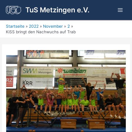
Zum
TuS Metzingen e.V.
Inhalt
Main
springen
Men
Startseite
2022
November
2
KiSS bringt den Nachwuchs auf Trab