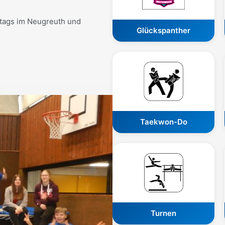
itags im Neugreuth und
Glückspanther
Taekwon-Do
Turnen