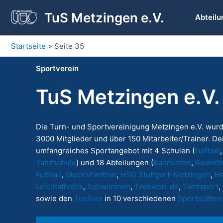
Zum
TuS Metzingen e.V.
Inhalt
Abteilu
springen
Startseite
Seite 35
Sportverein
TuS Metzingen e.V.
Die Turn- und Sportvereinigung Metzingen e.V. wurd
3000 Mitglieder und über 150 Mitarbeiter/Trainer. Der
umfangreiches Sportangebot mit 4 Schulen (
Fußball
Tanzschule
) und 18 Abteilungen (
Badminton
,
Basketb
Fußball
,
GlücksPanther
,
HSG Stuttgart-Metzingen
,
Ha
Leichtathletik
,
Schwimmen
,
Taekwon
-do
,
Tanzsport
,
sowie den
TusSies
in 10 verschiedenen
Sportstätten