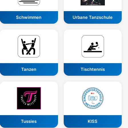
Schwimmen
Urbane Tanzschule
Tanzen
Tischtennis
Tussies
KISS