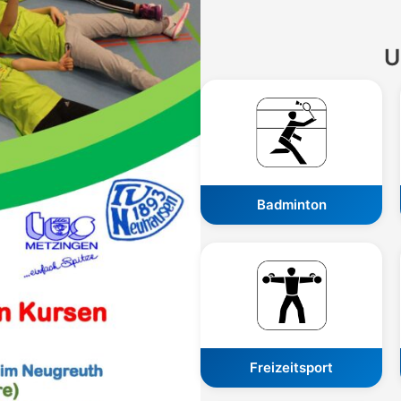
U
Badminton
Freizeitsport