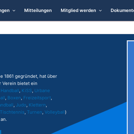
ngen
Mitteilungen
Mitglied werden
Dokument
e 1861 gegründet, hat über
 Verein bietet ein
,
Handball
,
KiSS
,
Urbane
all
,
Boxen
,
Freizeitsport
,
ndball
,
Judo
,
Klettern
,
Tischtennis
,
Turnen
,
Volleyball
)
an.