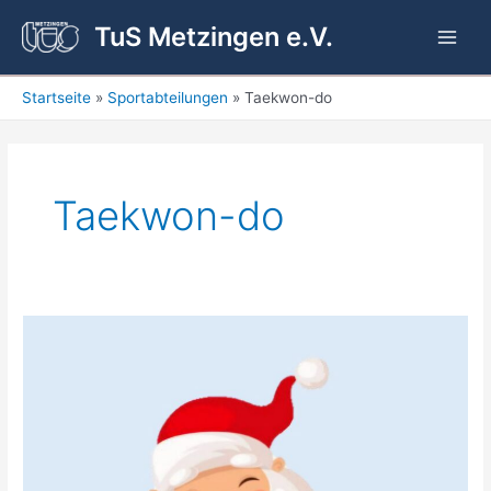
Zum
TuS Metzingen e.V.
Inhalt
Main
springen
Men
Startseite
Sportabteilungen
Taekwon-do
Taekwon-do