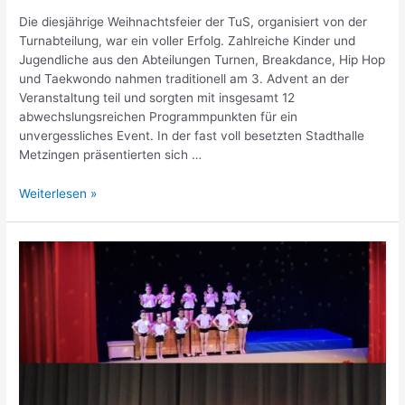
Die diesjährige Weihnachtsfeier der TuS, organisiert von der
Turnabteilung, war ein voller Erfolg. Zahlreiche Kinder und
Jugendliche aus den Abteilungen Turnen, Breakdance, Hip Hop
und Taekwondo nahmen traditionell am 3. Advent an der
Veranstaltung teil und sorgten mit insgesamt 12
abwechslungsreichen Programmpunkten für ein
unvergessliches Event. In der fast voll besetzten Stadthalle
Metzingen präsentierten sich …
TuS-
Weiterlesen »
Weihnachtsfeier
begeistert
in
der
Stadthalle
Metzingen