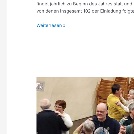
findet jährlich zu Beginn des Jahres statt un
von denen insgesamt 102 der Einladung folgt
Zehnjähriges
Weiterlesen »
Jubiläum
beim
Brunch
für
ÜbungsleiterInnen