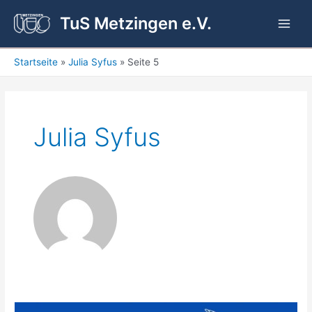
Zum
TuS Metzingen e.V.
Inhalt
Main
springen
Men
Startseite
Julia Syfus
Seite 5
Julia Syfus