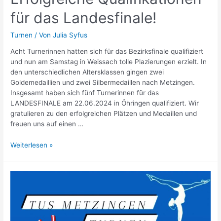
für das Landesfinale!
Turnen
/ Von
Julia Syfus
Acht Turnerinnen hatten sich für das Bezirksfinale qualifiziert
und nun am Samstag in Weissach tolle Plazierungen erzielt. In
den unterschiedlichen Altersklassen gingen zwei
Goldemedaillien und zwei Silbermedaillen nach Metzingen.
Insgesamt haben sich fünf Turnerinnen für das
LANDESFINALE am 22.06.2024 in Öhringen qualifiziert. Wir
gratulieren zu den erfolgreichen Plätzen und Medaillen und
freuen uns auf einen …
Bezirksfinale
Weiterlesen »
Einzel
am
11.05.2024
in
Weissach:
Erfolgreiche
Qualifikationen