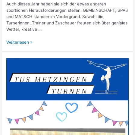
Auch dieses Jahr haben sie sich der etwas anderen
sportlichen Herausforderungen stellen. GEMEINSCHAFT, SPAß
und MATSCH standen im Vordergrund. Sowohl die
Turnerinnen, Trainer und Zuschauer freuten sich über geniales
Wetter, kreative …
TuS
Weiterlesen »
Turnerinnen
beim
Mudmates
Event
am
21.09.2024