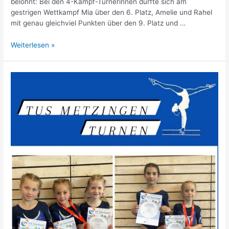
belohnt: Bei den 4-Kampf-Turnerinnen durfte sich am
gestrigen Wettkampf Mia über den 6. Platz, Amelie und Rahel
mit genau gleichviel Punkten über den 9. Platz und …
2.
Weiterlesen »
Wettkampftag
der
Verbandsligaturnerinnen