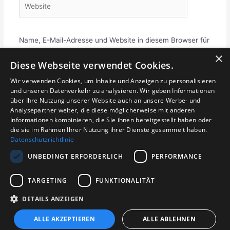
Name, E-Mail-Adresse und Website in diesem Browser für
meinen nächsten Kommentar speichern.
×
Diese Webseite verwendet Cookies.
Wir verwenden Cookies, um Inhalte und Anzeigen zu personalisieren
und unseren Datenverkehr zu analysieren. Wir geben Informationen
über Ihre Nutzung unserer Website auch an unsere Werbe- und
Analysepartner weiter, die diese möglicherweise mit anderen
Informationen kombinieren, die Sie ihnen bereitgestellt haben oder
die sie im Rahmen Ihrer Nutzung ihrer Dienste gesammelt haben.
Datenschutzrichtlinie
Login für Abteilungen
UNBEDINGT ERFORDERLICH
PERFORMANCE
TARGETING
FUNKTIONALITÄT
DETAILS ANZEIGEN
© 2026 TuS Metzingen e.V. - Gesamtverein
ALLE AKZEPTIEREN
ALLE ABLEHNEN
Impressum
|
Linkverfahren
|
Kontakt
|
Datenschutz