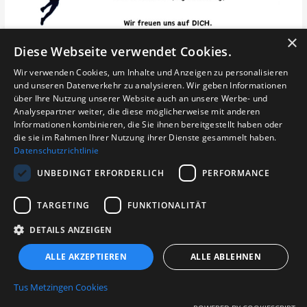
×
Diese Webseite verwendet Cookies.
Beitragsnavigation
Wir verwenden Cookies, um Inhalte und Anzeigen zu personalisieren
←
Vorheriger
Nächster Beitrag
und unseren Datenverkehr zu analysieren. Wir geben Informationen
Beitrag
→
über Ihre Nutzung unserer Website auch an unsere Werbe- und
Analysepartner weiter, die diese möglicherweise mit anderen
Informationen kombinieren, die Sie ihnen bereitgestellt haben oder
die sie im Rahmen Ihrer Nutzung ihrer Dienste gesammelt haben.
Datenschutzrichtlinie
Login für Abteilungen
UNBEDINGT ERFORDERLICH
PERFORMANCE
TARGETING
FUNKTIONALITÄT
DETAILS ANZEIGEN
© 2026 TuS Metzingen e.V. - Gesamtverein
ALLE AKZEPTIEREN
ALLE ABLEHNEN
Impressum
|
Linkverfahren
|
Kontakt
|
Datenschutz
Spendenkonto
: IBAN: DE88 6409 1200 0200 5500
Tus Metzingen Cookies
55 BIC: GENODES1MTZ