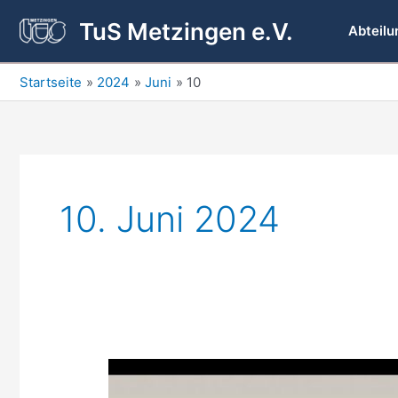
Zum
TuS Metzingen e.V.
Inhalt
Abteilu
springen
Startseite
2024
Juni
10
10. Juni 2024