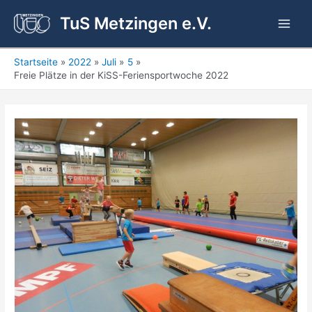
Zum
TuS Metzingen e.V.
Inhalt
Main
springen
Men
Startseite
2022
Juli
5
Freie Plätze in der KiSS-Feriensportwoche 2022