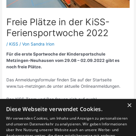
Freie Plätze in der KiSS-
Feriensportwoche 2022
/
KiSS
/ Von
Sandra Irion
Für die erste Sportwoche der Kindersportschule
Metzingen-Neuhausen vom 29.08 – 02.09.2022 gibt es
noch freie Plätze.
Das Anmeldungsformular finden Sie auf der Startseite
www.tus-metzingen.de unter aktuelle Onlineanmeldungen.
Das KiSS-Team und Ben freuen sich auf euch!
×
Diese Webseite verwendet Cookies.
Beitragsnavigation
Wir verwenden Cookies, um Inhalte und Anzeigen zu personalisieren
←
Vorheriger
Nächster Beitrag
und unseren Datenverkehr zu analysieren. Wir geben Informationen
Beitrag
→
über Ihre Nutzung unserer Website auch an unsere Werbe- und
Analysepartner weiter, die diese möglicherweise mit anderen