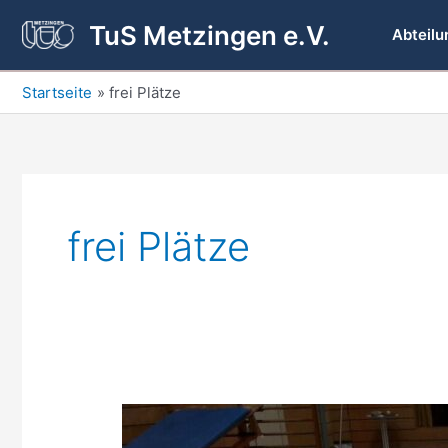
Zum
TuS Metzingen e.V.
Inhalt
Abteilu
springen
Startseite
frei Plätze
frei Plätze