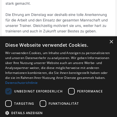
stark gemacht.
Die Ehrung am Dienstag war deshalb eine tolle Anerkennung
für die Arbeit und den Einsatz der gesamten Mannschaft und
unserer Trainer. Gleichzeitig motiviert sie uns, weiter hart zu
trainieren und auch in Zukunft unser Bestes zu geben.
×
Diese Webseite verwendet Cookies.
Beitragsnavigation
Wir verwenden Cookies, um Inhalte und Anzeigen zu personalisieren
←
Vorheriger
Nächster Beitrag
und unseren Datenverkehr zu analysieren. Wir geben Informationen
Beitrag
→
über Ihre Nutzung unserer Website auch an unsere Werbe- und
Analysepartner weiter, die diese möglicherweise mit anderen
Informationen kombinieren, die Sie ihnen bereitgestellt haben oder
die sie im Rahmen Ihrer Nutzung ihrer Dienste gesammelt haben.
Datenschutzrichtlinie
Login für Abteilungen
UNBEDINGT ERFORDERLICH
PERFORMANCE
TARGETING
FUNKTIONALITÄT
DETAILS ANZEIGEN