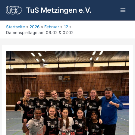
Zum
TuS Metzingen e.V.
Inhalt
Main
springen
Men
Startseite
2026
Februar
12
Damenspieltage am 06.02 & 07.02