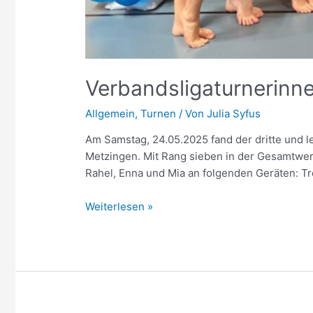
Verbandsligaturnerinne
Allgemein
,
Turnen
/ Von
Julia Syfus
Am Samstag, 24.05.2025 fand der dritte und l
Metzingen. Mit Rang sieben in der Gesamtwertu
Rahel, Enna und Mia an folgenden Geräten: Tr
Verbandsligaturnerinnen
Weiterlesen »
–
Knapp
am
direkten
Klassenerhalt
vorbei