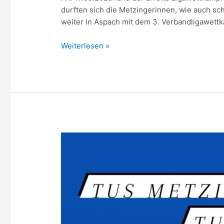
durften sich die Metzingerinnen, wie auch s
weiter in Aspach mit dem 3. Verbandligawettk
2.Verbandsliga-
Weiterlesen »
Wettkampf
für
die
TuS
Turnerinnen