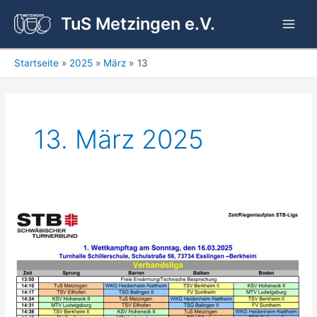
Zum
TuS Metzingen e.V.
Inhalt
Main
springen
Men
Startseite
2025
März
13
13. März 2025