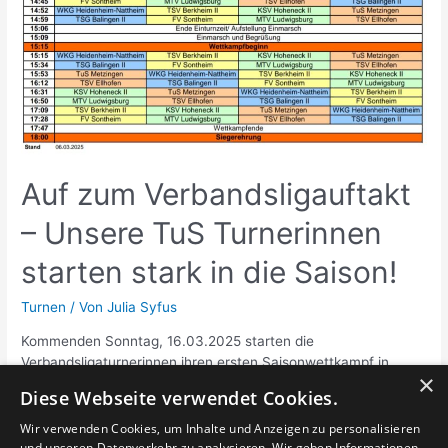
Auf zum Verbandsligauftakt
– Unsere TuS Turnerinnen
starten stark in die Saison!
Turnen
/ Von
Julia Syfus
Kommenden Sonntag, 16.03.2025 starten die
Verbandsligaturnerinnen ihren ersten Saisonwettkampf in
×
Esslingen-Berkheim. Folgende Termine der STB Liga stehen
Diese Webseite verwendet Cookies.
an: 17.05.2025 2. Wettkampftag 24.05.2025 3. Wettkampftag
Wir freuen uns über zahlreiche Zuschauer und wünschen den
Wir verwenden Cookies, um Inhalte und Anzeigen zu personalisieren
Turnerinnen eine erfolgreiche Saison!
und unseren Datenverkehr zu analysieren. Wir geben Informationen