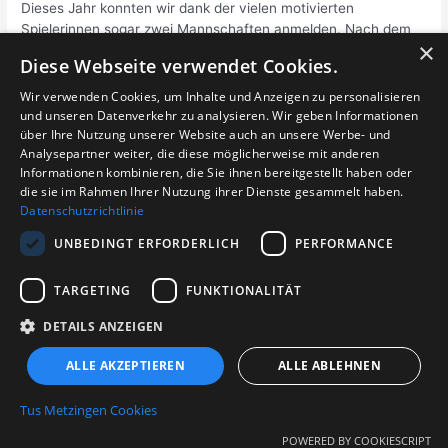
Dieses Jahr konnten wir dank der vielen motivierten
Spielerinnen sogar zwei Mannschaften anmelden. Nach dem
×
gemeinsamen Aufwärmen beider Mannschaften begann das
Diese Webseite verwendet Cookies.
erste Spiel der U17 Saison. Wir spielten ohne Pause, denn …
Wir verwenden Cookies, um Inhalte und Anzeigen zu personalisieren
Erfolgreiches
Weiterlesen »
und unseren Datenverkehr zu analysieren. Wir geben Informationen
über Ihre Nutzung unserer Website auch an unsere Werbe- und
Wochenende
Analysepartner weiter, die diese möglicherweise mit anderen
für
Informationen kombinieren, die Sie ihnen bereitgestellt haben oder
die
die sie im Rahmen Ihrer Nutzung ihrer Dienste gesammelt haben.
TuS
Datenschutzrichtlinie
Metzingen
Login für Abteilungen
UNBEDINGT ERFORDERLICH
PERFORMANCE
TARGETING
FUNKTIONALITÄT
DETAILS ANZEIGEN
© 2026 TuS Metzingen e.V. - Gesamtverein
ALLE AKZEPTIEREN
ALLE ABLEHNEN
Impressum
|
Linkverfahren
|
Kontakt
|
Datenschutz
Spendenkonto
: IBAN: DE88 6409 1200 0200 5500
Tus Metzingen Cookies
55 BIC: GENODES1MTZ
POWERED BY COOKIESCRIPT