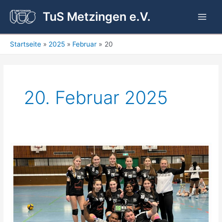
Zum
TuS Metzingen e.V.
Inhalt
Main
springen
Men
Startseite
2025
Februar
20
20. Februar 2025