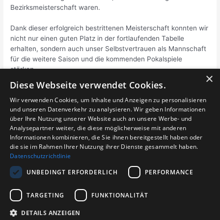
Bezirksmeisterschaft waren.
Dank dieser erfolgreich bestrittenen Meisterschaft konnten wir
nicht nur einen guten Platz in der fortlaufenden Tabelle
erhalten, sondern auch unser Selbstvertrauen als Mannschaft
für die weitere Saison und die kommenden Pokalspiele
stärken.
×
Diese Webseite verwendet Cookies.
Beitragsnavigation
Wir verwenden Cookies, um Inhalte und Anzeigen zu personalisieren
←
Vorheriger
Nächster Beitrag
und unseren Datenverkehr zu analysieren. Wir geben Informationen
Beitrag
→
über Ihre Nutzung unserer Website auch an unsere Werbe- und
Analysepartner weiter, die diese möglicherweise mit anderen
Informationen kombinieren, die Sie ihnen bereitgestellt haben oder
die sie im Rahmen Ihrer Nutzung ihrer Dienste gesammelt haben.
Datenschutzrichtlinie
Login für Abteilungen
UNBEDINGT ERFORDERLICH
PERFORMANCE
TARGETING
FUNKTIONALITÄT
DETAILS ANZEIGEN