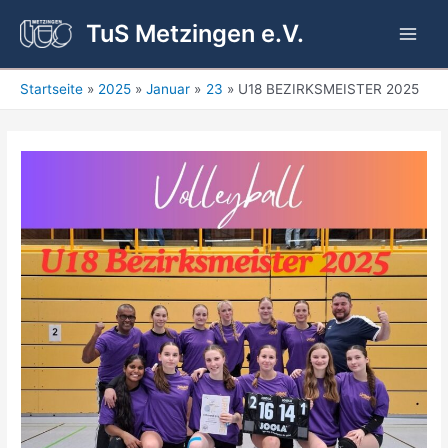
Zum
TuS Metzingen e.V.
Inhalt
Main
springen
Men
Startseite
2025
Januar
23
U18 BEZIRKSMEISTER 2025