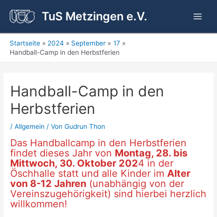
Zum
TuS Metzingen e.V.
Inhalt
Main
springen
Men
Startseite
2024
September
17
Handball-Camp in den Herbstferien
Handball-Camp in den
Herbstferien
/
Allgemein
/ Von
Gudrun Thon
Das Handballcamp in den Herbstferien
findet dieses Jahr von
Montag, 28. bis
Mittwoch, 30. Oktober 202
4 in der
Öschhalle statt und alle Kinder im
Alter
von 8-12 Jahren
(unabhängig von der
Vereinszugehörigkeit) sind hierbei herzlich
willkommen!