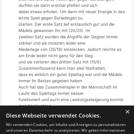
durften sie dann erstmal pfeifen und sich
dabei etwas erholen. Um dann mit neuer Energie in das
letzte Spiel gegen Burladingen zu
starten. Der erste Satz lief erstaunlich gut und die
Mädels gewannen ihn mit (20/25). Im
zweiten Satz wurden die Angriffe der Gegner immer
stärker und sie mussten leider eine
Niederlage von (25/19) einstecken. Jedoch reichte es
am Ende leider nicht ganz für den Sieg
und sie verloren den dritten Satz mit (15/6).
Zusammenfassend kann man also festhalten,
dass es wirklich ein guter Spieltag war und die Mädels
immer ihr Bestes gegeben haben.
Auch hat das Zusammenspiel in der Mannschaft im
Laufe des Spieltags immer besser
funktioniert und auch eine Leistungssteigerung konnte
man beobachten
×
Diese Webseite verwendet Cookies.
Beitragsnavigation
Wir verwenden Cookies, um Inhalte und Anzeigen zu personalisieren
←
Vorheriger
Nächster Beitrag
und unseren Datenverkehr zu analysieren. Wir geben Informationen