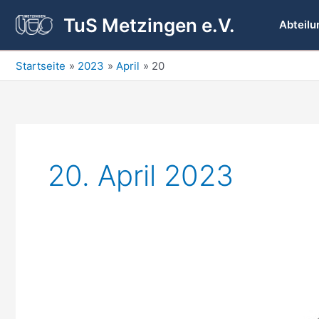
Zum
TuS Metzingen e.V.
Inhalt
Abteilu
springen
Startseite
2023
April
20
20. April 2023