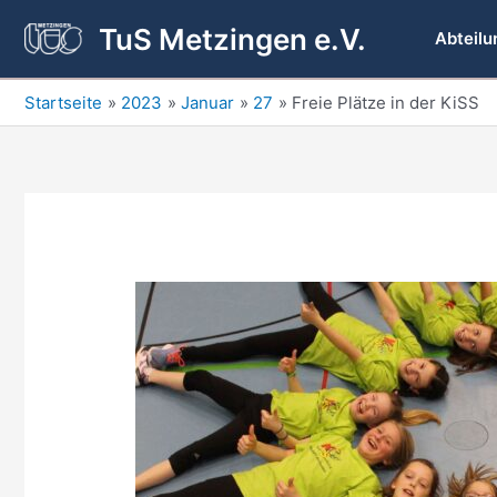
Zum
TuS Metzingen e.V.
Inhalt
Abteilu
springen
Startseite
2023
Januar
27
Freie Plätze in der KiSS